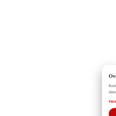
 tražite. Profesionalno mixanje boja po želji i uzorku.
eliko znanje i preporucice Vam robu koja vam je potrebna da najefikasn
а купцима
Ova
Kori
isku
PRI