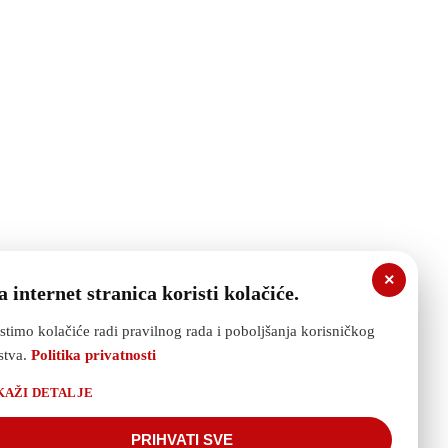
ije uradite Vas posao. Sve pohvale
×
 internet stranica koristi kolačiće.
stimo kolačiće radi pravilnog rada i poboljšanja korisničkog
stva.
Politika privatnosti
KAŽI DETALJE
PRIHVATI SVE