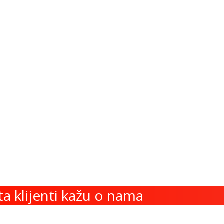
U svom asortimanu imamo m
Mix Color Saša ima 
ta klijenti kažu o nama