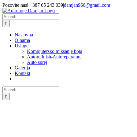
Skip
Pozovite nas! +387 65 243 039
|
damjan966@gmail.com
to
Facebook
content
Search
for:
Naslovna
O nama
Usluge
Kompjutersko miksanje boja
Autorefinish-Autoreparatura
Auto sprej
Galerija
Kontakt
Search
for: