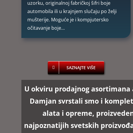
uzorku, originalnoj fabričkoj šifri boje
automobila ili u krajnjem slučaju po želji
mušterije. Moguće je i kompjutersko
očitavanje boje…
SAZNAJTE VIŠE
U okviru prodajnog asortimana 
Damjan
svrstali smo i kompl
alata i opreme, proizvede
najpoznatijih svetskih proizvođ