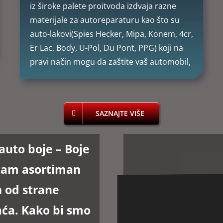
iz široke palete proitvoda izdvaja razne
materijale za autoreparaturu kao što su
auto-lakovi(Spies Hecker, Mipa, Konem, 4cr,
Er Lac, Body, U-Pol, Du Pont, PPG) koji na
pravi način mogu da zaštite vaš automobil,
SAZNAJTE VIŠE
auto boje –
Boje
etam asortiman
n od strane
aća. Kako bi smo