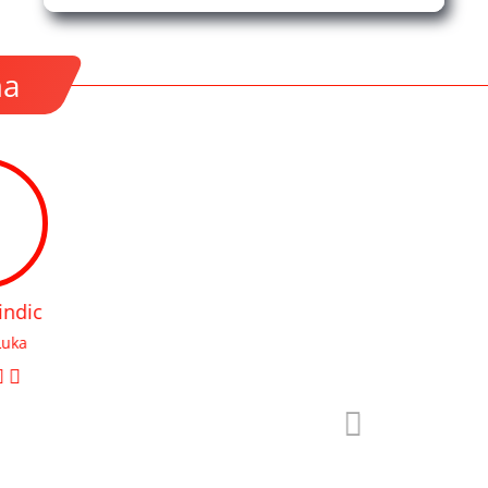
ma
atne opreme. Trgovci imaju
Све похвале за момка 
potrebna da najefikasnije
ale