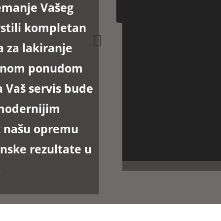
remanje Vašeg
stili kompletan
 za lakiranje
rsnom ponudom
a Vaš servis bude
modernijim
z našu
opremu
nske rezultate u
.