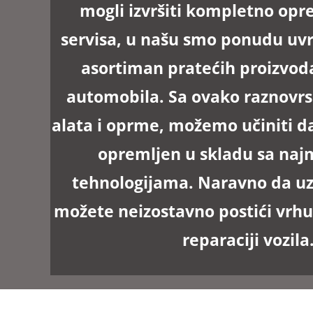
mogli izvršiti kompletno op
servisa, u našu smo ponudu uvr
asortiman pratećih proizvoda
automobila. Sa ovako raznov
alata i oprme, možemo učiniti d
opremljen u skladu sa naj
tehnologijama. Naravno da u
možete neizostavno postići vrhu
reparaciji vozila