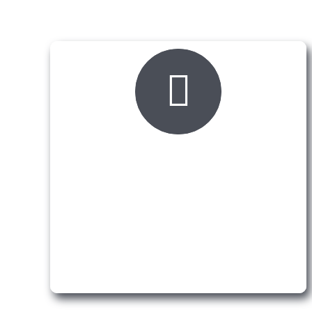
Iskustvo i tradicija
Naše dugogodišnje iskustvo i znanje vam
sigurno mogu pomoći prilikom odabira
materijala.