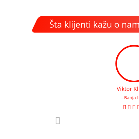
Šta klijenti kažu o na
Viktor Klindic
- Banja Luka
a sve
Odlična prodavnica boja i lakova, kao i popr
veliko znanje i preporucice Vam robu koja vam je 
uradite Vas posao. Sve pohv