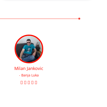
Milan Jankovic
- Banja Luka
што ради, веома професионалан однос према
купцима