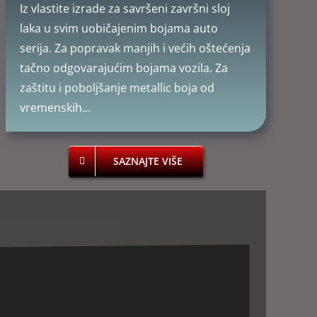
Iz vlastite izrade za savršeni završni sloj
laka u svim uobičajenim bojama auto
serija. Za popravak manjih i većih oštećenja
tačno odgovarajućim bojama vozila. Za
zaštitu i poboljšanje metallic boja od
vremenskih…
SAZNAJTE VIŠE