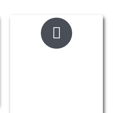
ZAŠTO BAŠ MI?
Kompjutersko miksanje
auto-boja
U svom asortimanu imamo miksere nekih od
vodećih svjetskih brendova za precizno
miksanje auto-boja.