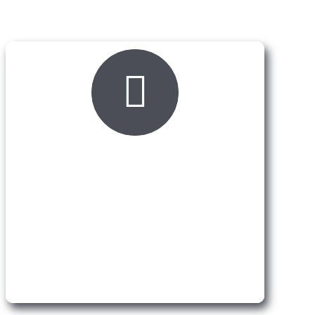
Raznovrsna ponuda
materijala
Mix Color Saša ima široku lepezu proizvoda
koji mogu da zadovolje sve potrebe majstora.