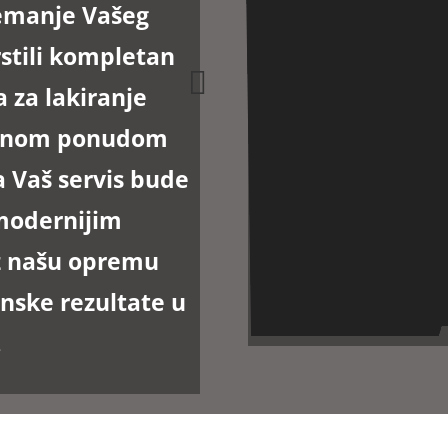
remanje Vašeg
stili kompletan
 za lakiranje
rsnom ponudom
a Vaš servis bude
modernijim
z našu
opremu
nske rezultate u
.