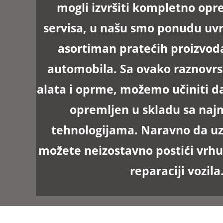
mogli izvršiti kompletno op
servisa, u našu smo ponudu uvr
asortiman pratećih proizvoda
automobila. Sa ovako raznov
alata i oprme, možemo učiniti d
opremljen u skladu sa naj
tehnologijama. Naravno da u
možete neizostavno postići vrhu
reparaciji vozila