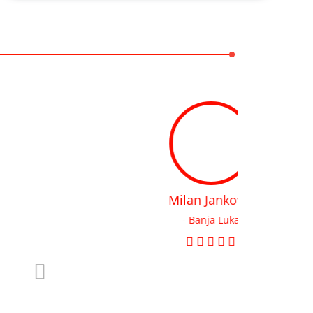
Milan Jankovic
- Banja Luka
што ради, веома професионалан однос према
купцима