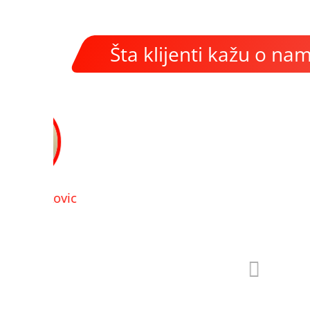
Šta klijenti kažu o na
Viktor Klindic
- Banja Luka
a sve
Odlična prodavnica boja i lakova, kao i popr
veliko znanje i preporucice Vam robu koja vam je 
uradite Vas posao. Sve pohv