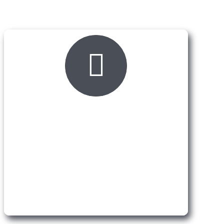
Raznovrsna ponuda
materijala
Mix Color Saša ima široku lepezu proizvoda
koji mogu da zadovolje sve potrebe majstora.