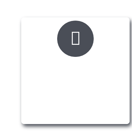
Iskustvo i tradicija
Naše dugogodišnje iskustvo i znanje vam
sigurno mogu pomoći prilikom odabira
materijala.