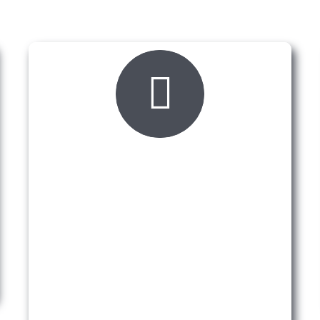
ZAŠTO BAŠ MI?
Kompjutersko miksanje
auto-boja
U svom asortimanu imamo miksere nekih od
vodećih svjetskih brendova za precizno
miksanje auto-boja.