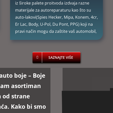
iz široke palete proitvoda izdvaja razne
materijale za autoreparaturu kao što su
auto-lakovi(Spies Hecker, Mipa, Konem, 4cr,
Er Lac, Body, U-Pol, Du Pont, PPG) koji na
pravi način mogu da zaštite vaš automobil,
SAZNAJTE VIŠE
auto boje –
Boje
etam asortiman
n od strane
aća. Kako bi smo