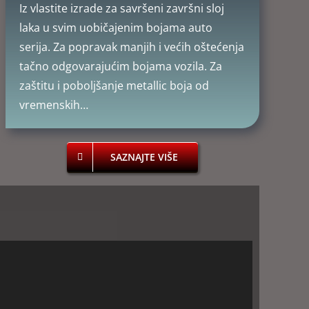
Iz vlastite izrade za savršeni završni sloj
laka u svim uobičajenim bojama auto
serija. Za popravak manjih i većih oštećenja
tačno odgovarajućim bojama vozila. Za
zaštitu i poboljšanje metallic boja od
vremenskih…
SAZNAJTE VIŠE