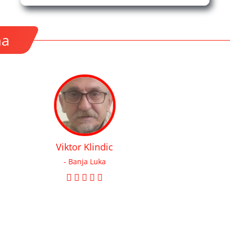
ma
atne opreme. Trgovci imaju
Све похвале за момка 
potrebna da najefikasnije
ale