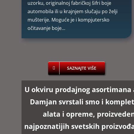
uzorku, originalnoj fabričkoj šifri boje
automobila ili u krajnjem slučaju po želji
mušterije. Moguće je i kompjutersko
očitavanje boje…
SAZNAJTE VIŠE
U okviru prodajnog asortimana 
Damjan
svrstali smo i kompl
alata i opreme, proizvede
najpoznatijih svetskih proizvođ